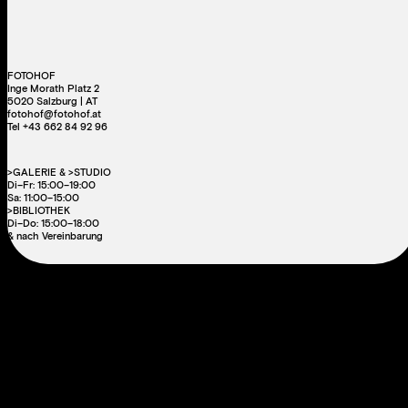
FOTOHOF
Inge Morath Platz 2
5020 Salzburg | AT
fotohof@fotohof.at
Tel +43 662 84 92 96
>GALERIE & >STUDIO
Di–Fr: 15:00–19:00
Sa: 11:00–15:00
>BIBLIOTHEK
Di–Do: 15:00–18:00
& nach Vereinbarung