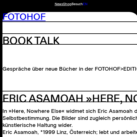
News
Shop
Besuch
EN
FOTOHOF
BOOK TALK
Gespräche über neue Bücher in der FOTOHOF>EDIT
ERIC ASAMOAH »HERE, N
In »Here, Nowhere Else« widmet sich Eric Asamoah den
Selbstbestimmung. Die Bilder sind zugleich persönli
künstlerische Haltung wider.
Eric Asamoah, *1999 Linz, Österreich; lebt und arbeit