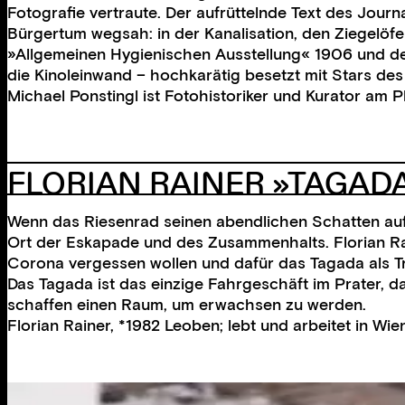
Fotografie vertraute. Der aufrüttelnde Text des Jour
Bürgertum wegsah: in der Kanalisation, den Ziegelöfe
»Allgemeinen Hygienischen Ausstellung« 1906 und de
die Kinoleinwand – hochkarätig besetzt mit Stars des
Michael Ponstingl ist Fotohistoriker und Kurator am P
FLORIAN RAINER »TAGAD
Wenn das Riesenrad seinen abendlichen Schatten auf 
Ort der Eskapade und des Zusammenhalts. Florian Rai
Corona vergessen wollen und dafür das Tagada als T
Das Tagada ist das einzige Fahrgeschäft im Prater, d
schaffen einen Raum, um erwachsen zu werden.
Florian Rainer, *1982 Leoben; lebt und arbeitet in Wi