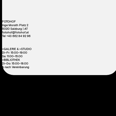
FOTOHOF
Inge Morath Platz 2
5020 Salzburg | AT
fotohof@fotohof.at
Tel +43 662 84 92 96
>GALERIE & >STUDIO
Di–Fr: 15:00–19:00
Sa: 11:00–15:00
>BIBLIOTHEK
Di–Do: 15:00–18:00
& nach Vereinbarung