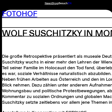
News
Shop
Besuch
EN
FOTOHOF
WOLF SUSCHITZKY IN M
Die große Retrospektive präsentiert als museale De
Suschitzky wuchs in einer mehr den Lehren der Wiener
Teil seiner Familie im Holocaust den Tod fand, überl
es war, soziale Verhältnisse naturalistisch abzubilden.
Neben frühen Arbeiten aus Österreich und den im Lon
Blick nehmen. Dazu zählen unter anderem Aufnahmen,
Wohnungsbau und politische Protestbewegungen, aber a
Kommentar zu sozialen Ordnungen und globalen Mach
Suschitzky setzte zeitlebens vor allem jene Themen in