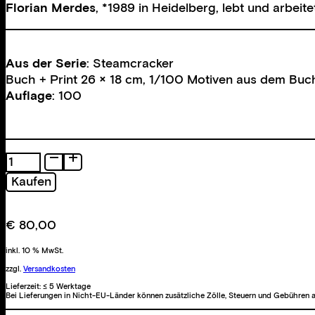
Florian Merdes
, *1989 in Heidelberg, lebt und arbeitet
Aus der Serie
: Steamcracker
Buch + Print 26
×
18 cm, 1/100 Motiven aus dem Buc
Auflage
: 100
Steamcracker
Menge
Kaufen
€
80,00
inkl. 10 % MwSt.
zzgl.
Versandkosten
Lieferzeit:
≤ 5 Werktage
Bei Lieferungen in Nicht-EU-Länder können zusätzliche Zölle, Steuern und Gebühren a