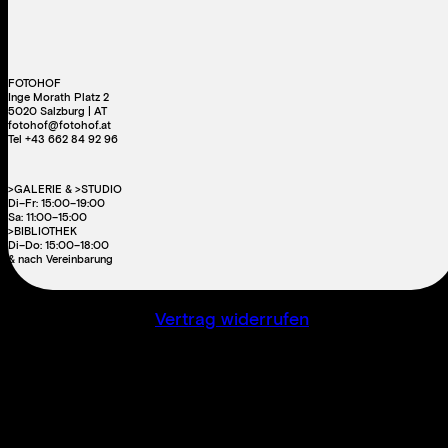
FOTOHOF
Inge Morath Platz 2
5020 Salzburg | AT
fotohof@fotohof.at
Tel +43 662 84 92 96
>GALERIE & >STUDIO
Di–Fr: 15:00–19:00
Sa: 11:00–15:00
>BIBLIOTHEK
Di–Do: 15:00–18:00
& nach Vereinbarung
Vertrag widerrufen