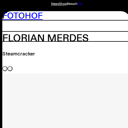
News
Shop
Besuch
EN
FOTOHOF
FLORIAN MERDES
Steamcracker