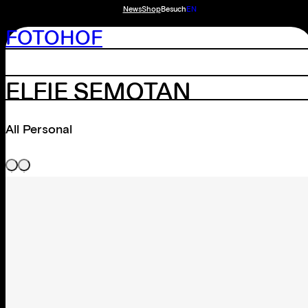
News
Shop
Besuch
EN
FOTOHOF
ELFIE SEMOTAN
All Personal