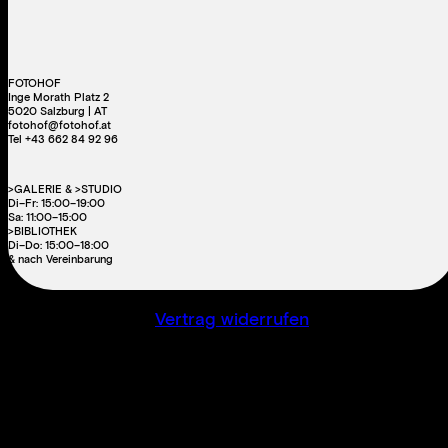
FOTOHOF
Inge Morath Platz 2
5020 Salzburg | AT
fotohof@fotohof.at
Tel +43 662 84 92 96
>GALERIE & >STUDIO
Di–Fr: 15:00–19:00
Sa: 11:00–15:00
>BIBLIOTHEK
Di–Do: 15:00–18:00
& nach Vereinbarung
Vertrag widerrufen