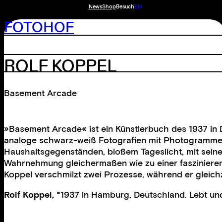
News
Shop
Besuch
EN
FOTOHOF
ROLF KOPPEL
Basement Arcade
»Basement Arcade« ist ein Künstlerbuch des 1937 in D
analoge schwarz-weiß Fotografien mit Photogrammen z
Haushaltsgegenständen, bloßem Tageslicht, mit seine
Wahrnehmung gleichermaßen wie zu einer faszinieren
Koppel verschmilzt zwei Prozesse, während er gleichze
Rolf Koppel,
*1937 in Hamburg, Deutschland. Lebt und