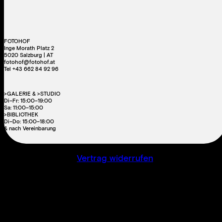
FOTOHOF
Inge Morath Platz 2
5020 Salzburg | AT
fotohof@fotohof.at
Tel +43 662 84 92 96
>GALERIE & >STUDIO
Di–Fr: 15:00–19:00
Sa: 11:00–15:00
>BIBLIOTHEK
Di–Do: 15:00–18:00
& nach Vereinbarung
Vertrag widerrufen