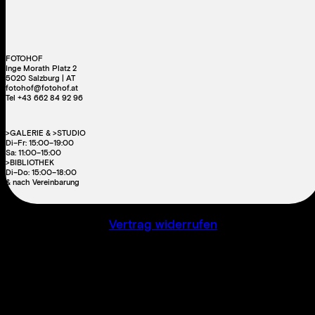
FOTOHOF
Inge Morath Platz 2
5020 Salzburg | AT
fotohof@fotohof.at
Tel +43 662 84 92 96
>GALERIE & >STUDIO
Di–Fr: 15:00–19:00
Sa: 11:00–15:00
>BIBLIOTHEK
Di–Do: 15:00–18:00
& nach Vereinbarung
Vertrag widerrufen