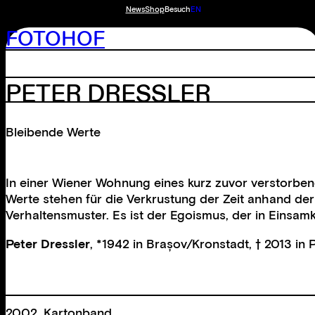
News
Shop
Besuch
EN
FOTOHOF
PETER DRESSLER
Bleibende Werte
In einer Wiener Wohnung eines kurz zuvor verstorbene
Werte stehen für die Verkrustung der Zeit anhand de
Verhaltensmuster. Es ist der Egoismus, der in Einsam
Peter Dressler
, *1942 in Brașov/Kronstadt, † 2013 in 
2002, Kartonband