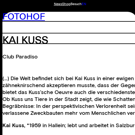
News
Shop
Besuch
EN
FOTOHOF
KAI KUSS
Club Paradiso
(…) Die Welt befindet sich bei Kai Kuss in einer ewig
zähneknirschend akzeptieren musste, dass der Gegen
bietet das Kuss’sche Oeuvre auch die verschiedenste
Ob Kuss uns Tiere in der Stadt zeigt, die wie Schat
Begräbnisse: In der perspektivischen Verlorenheit sei
verlassene Zweckbauten mehr vom Menschlichen verrat
Kai Kuss,
*1959 in Hallein; lebt und arbeitet in Salzbur