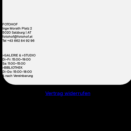
FOTOHOF
Inge Morath Platz 2
5020 Salzburg | AT
fotohof@fotohof.at
Tel +43 662 84 92 96
>GALERIE & >STUDIO
Di–Fr: 15:00–19:00
Sa: 11:00–15:00
>BIBLIOTHEK
Di–Do: 15:00–18:00
& nach Vereinbarung
Vertrag widerrufen