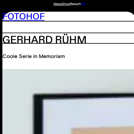
News
Shop
Besuch
EN
FOTOHOF
GERHARD RÜHM
Coole Serie in Memoriam