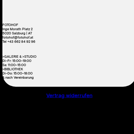
FOTOHOF
Inge Morath Platz 2
5020 Salzburg | AT
fotohof@fotohof.at
Tel +43 662 84 92 96
>GALERIE & >STUDIO
Di–Fr: 15:00–19:00
Sa: 11:00–15:00
>BIBLIOTHEK
Di–Do: 15:00–18:00
& nach Vereinbarung
Vertrag widerrufen