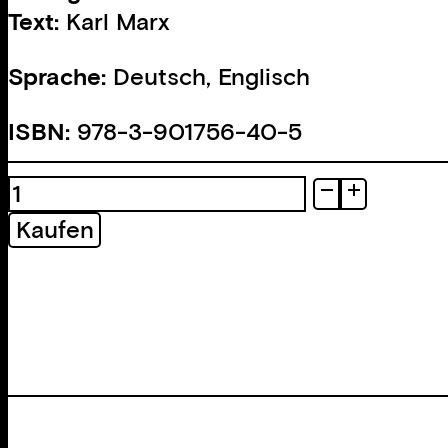
Text:
Karl Marx
Sprache:
Deutsch, Englisch
ISBN:
978-3-901756-40-5
Das
illustrierte
Kaufen
Kapital
Menge