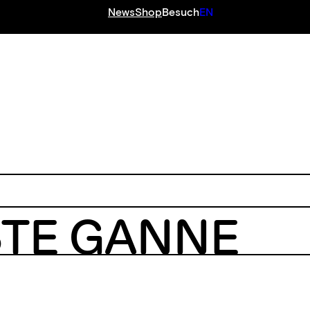
News
Shop
Besuch
EN
STE GANNE