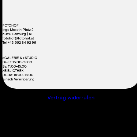
FOTOHOF
Inge Morath Platz 2
5020 Salzburg | AT
fotohof@fotohof.at
Tel +43 662 84 92 96
>GALERIE & >STUDIO
Di–Fr: 15:00–19:00
Sa: 11:00–15:00
>BIBLIOTHEK
Di–Do: 15:00–18:00
& nach Vereinbarung
Vertrag widerrufen