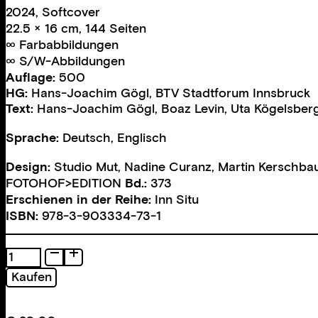
2024, Softcover
22.5 × 16 cm, 144 Seiten
∞ Farbabbildungen
∞ S/W-Abbildungen
Auflage:
500
HG:
Hans-Joachim Gögl
,
BTV Stadtforum Innsbruck
Text:
Hans-Joachim Gögl
,
Boaz Levin
,
Uta Kögelsber
Sprache:
Deutsch, Englisch
Design:
Studio Mut
,
Nadine Curanz
,
Martin Kerschba
FOTOHOF>EDITION
Bd.:
373
Erschienen in der Reihe:
Inn Situ
ISBN:
978-3-903334-73-1
Forest
Complex
Kaufen
Menge