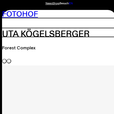
News
Shop
Besuch
EN
FOTOHOF
UTA KÖGELSBERGER
Forest Complex