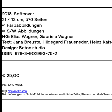
2018, Softcover
21 × 13 cm, 576 Seiten
∞ Farbabbildungen
∞ S/W-Abbildungen
HG:
Elias Wagner
,
Gabriele Wagner
Text:
Jana Breuste
,
Hildegard Fraueneder
,
Heinz Kais
Design:
Beton.studio
ISBN:
978-3-902993-76-2
€
25,00
inkl. 10 % MwSt.
zzgl.
Versandkosten
Bei Lieferungen in Nicht-EU-Länder können zusätzliche Zölle, Steuern und Gebühren a