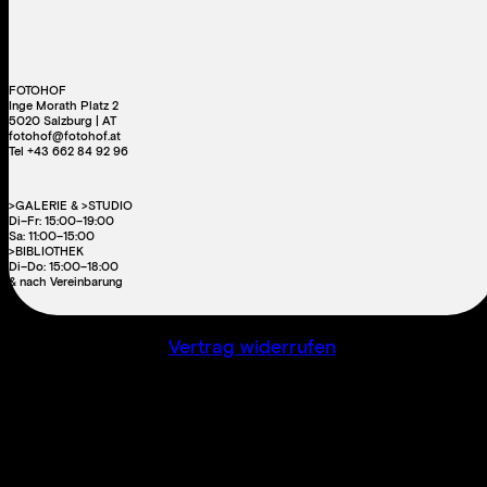
FOTOHOF
Inge Morath Platz 2
5020 Salzburg | AT
fotohof@fotohof.at
Tel +43 662 84 92 96
>GALERIE & >STUDIO
Di–Fr: 15:00–19:00
Sa: 11:00–15:00
>BIBLIOTHEK
Di–Do: 15:00–18:00
& nach Vereinbarung
Vertrag widerrufen