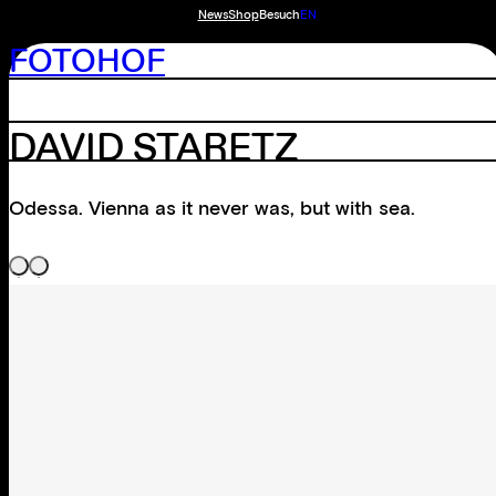
News
Shop
Besuch
EN
FOTOHOF
DAVID STARETZ
Odessa. Vienna as it never was, but with sea.