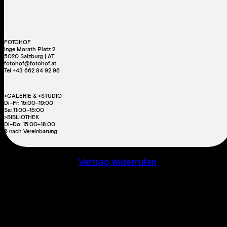
FOTOHOF
Inge Morath Platz 2
5020 Salzburg | AT
fotohof@fotohof.at
Tel +43 662 84 92 96
>GALERIE & >STUDIO
Di–Fr: 15:00–19:00
Sa: 11:00–15:00
>BIBLIOTHEK
Di–Do: 15:00–18:00
& nach Vereinbarung
Vertrag widerrufen