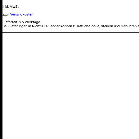
was,
but
inkl. MwSt.
with
zzgl.
Versandkosten
sea.
Lieferzeit:
≤ 5 Werktage
Bei Lieferungen in Nicht-EU-Länder können zusätzliche Zölle, Steuern und Gebühren a
Menge