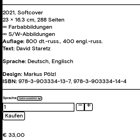
2021, Softcover
23 × 16.3 cm, 288 Seiten
∞ Farbabbildungen
∞ S/W-Abbildungen
Auflage:
800 dt.-russ., 400 engl.-russ.
Text:
David Staretz
Sprache:
Deutsch, Englisch
Design:
Markus Pölzl
ISBN:
978-3-903334-13-7, 978-3-903334-14-4
Sprache
Odessa.
Vienna
Kaufen
as
it
never
€
33,00