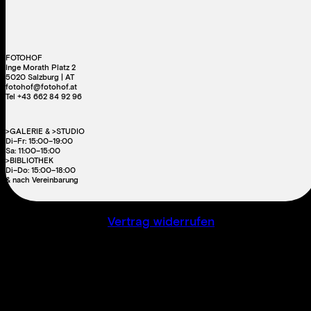
FOTOHOF
Inge Morath Platz 2
5020 Salzburg | AT
fotohof@fotohof.at
Tel +43 662 84 92 96
>GALERIE & >STUDIO
Di–Fr: 15:00–19:00
Sa: 11:00–15:00
>BIBLIOTHEK
Di–Do: 15:00–18:00
& nach Vereinbarung
Vertrag widerrufen