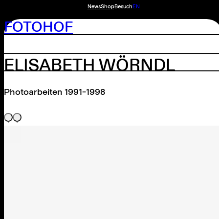
News
Shop
Besuch
EN
FOTOHOF
ELISABETH WÖRNDL
Photoarbeiten 1991-1998