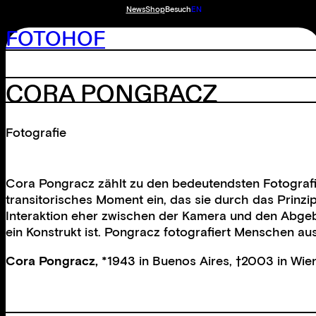
News
Shop
Besuch
EN
FOTOHOF
CORA PONGRACZ
Fotografie
Cora Pongracz zählt zu den bedeutendsten Fotografinn
transitorisches Moment ein, das sie durch das Prinzi
Interaktion eher zwischen der Kamera und den Abgebi
ein Konstrukt ist. Pongracz fotografiert Menschen au
Cora Pongracz,
*1943 in Buenos Aires, †2003 in Wien