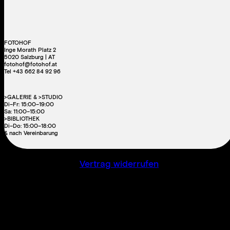
FOTOHOF
Inge Morath Platz 2
5020 Salzburg | AT
fotohof@fotohof.at
Tel +43 662 84 92 96
>GALERIE & >STUDIO
Di–Fr: 15:00–19:00
Sa: 11:00–15:00
>BIBLIOTHEK
Di–Do: 15:00–18:00
& nach Vereinbarung
Vertrag widerrufen