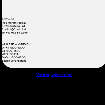
FOTOHOF
Inge Morath Platz 2
5020 Salzburg | AT
fotohof@fotohof.at
Tel +43 662 84 92 96
>GALERIE & >STUDIO
Di–Fr: 15:00–19:00
Sa: 11:00–15:00
>BIBLIOTHEK
Di–Do: 15:00–18:00
& nach Vereinbarung
Vertrag widerrufen