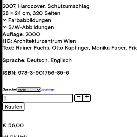
2007, Hardcover, Schutzumschlag
28 × 24 cm, 320 Seiten
∞ Farbabbildungen
∞ S/W-Abbildungen
Auflage:
2000
HG:
Architekturzentrum Wien
Text:
Rainer Fuchs
,
Otto Kapfinger
,
Monika Faber
,
Fri
Sprache:
Deutsch, Englisch
ISBN:
978-3-901756-85-6
Sprache
Zurücksetzen
Räumlich
Menge
Kaufen
€
56,00
inkl. 10 % MwSt.