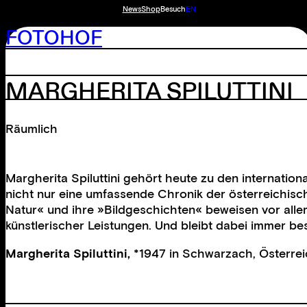
News
Shop
Besuch
EN
FOTOHOF
MARGHERITA SPILUTTINI
Räumlich
Margherita Spiluttini gehört heute zu den internation
nicht nur eine umfassende Chronik der österreichisch
Natur« und ihre »Bildgeschichten« beweisen vor alle
künstlerischer Leistungen. Und bleibt dabei immer be
Margherita Spiluttini,
*1947 in Schwarzach, Österreich