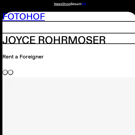
News
Shop
Besuch
EN
FOTOHOF
JOYCE ROHRMOSER
Rent a Foreigner