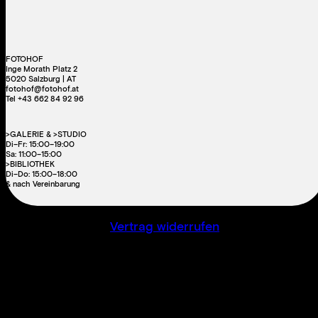
FOTOHOF
Inge Morath Platz 2
5020 Salzburg | AT
fotohof@fotohof.at
Tel +43 662 84 92 96
>GALERIE & >STUDIO
Di–Fr: 15:00–19:00
Sa: 11:00–15:00
>BIBLIOTHEK
Di–Do: 15:00–18:00
& nach Vereinbarung
Vertrag widerrufen