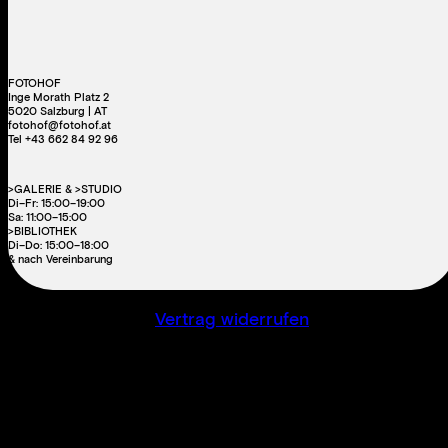
FOTOHOF
Inge Morath Platz 2
5020 Salzburg | AT
fotohof@fotohof.at
Tel +43 662 84 92 96
>GALERIE & >STUDIO
Di–Fr: 15:00–19:00
Sa: 11:00–15:00
>BIBLIOTHEK
Di–Do: 15:00–18:00
& nach Vereinbarung
Vertrag widerrufen