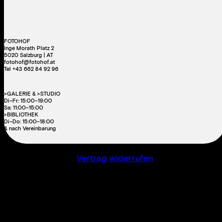
FOTOHOF
Inge Morath Platz 2
5020 Salzburg | AT
fotohof@fotohof.at
Tel +43 662 84 92 96
>GALERIE & >STUDIO
Di–Fr: 15:00–19:00
Sa: 11:00–15:00
>BIBLIOTHEK
Di–Do: 15:00–18:00
& nach Vereinbarung
Vertrag widerrufen