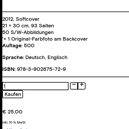
2012, Softcover
21 × 30 cm, 93 Seiten
50 S/W-Abbildungen
'+ 1 Original-Farbfoto am Backcover
Auflage:
500
Sprache:
Deutsch, Englisch
ISBN:
978-3-902675-72-9
Studio
Stills
Kaufen
Menge
€
25,00
inkl. 10 % MwSt.