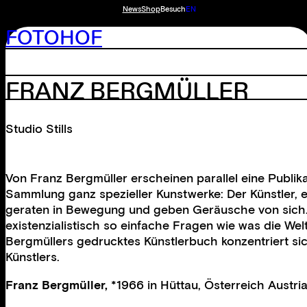
News
Shop
Besuch
EN
FOTOHOF
FRANZ BERGMÜLLER
Studio Stills
Von Franz Bergmüller erscheinen parallel eine Publika
Sammlung ganz spezieller Kunstwerke: Der Künstler, e
geraten in Bewegung und geben Geräusche von sich. B
existenzialistisch so einfache Fragen wie was die We
Bergmüllers gedrucktes Künstlerbuch konzentriert si
Künstlers.
Franz Bergmüller,
*1966 in Hüttau, Österreich Austria