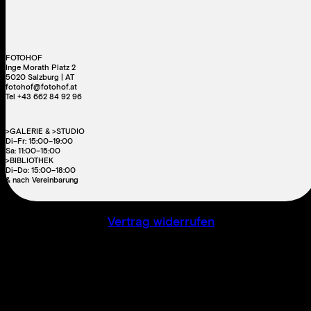
FOTOHOF
Inge Morath Platz 2
5020 Salzburg | AT
fotohof@fotohof.at
Tel +43 662 84 92 96
>GALERIE & >STUDIO
Di–Fr: 15:00–19:00
Sa: 11:00–15:00
>BIBLIOTHEK
Di–Do: 15:00–18:00
& nach Vereinbarung
Vertrag widerrufen