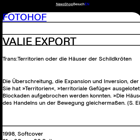
News
Shop
Besuch
EN
FOTOHOF
VALIE EXPORT
Trans:Territorien oder die Häuser der Schildkröten
Die Überschreitung, die Expansion und Inversion, der
Sie hat »Territorien«, »territoriale Gefüge« ausgelot
Blockaden aufgebrochen werden konnten. »Die Häuser 
des Handelns un der Bewegung gleichermaßen. (S. E
1998, Softcover