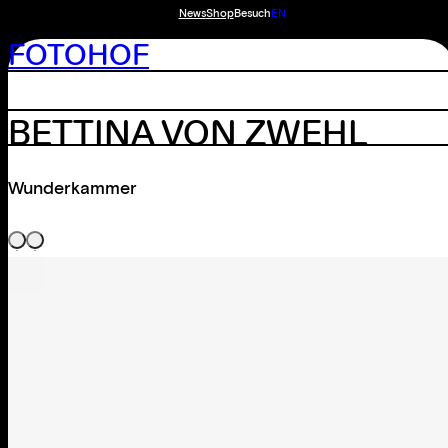
News
Shop
Besuch
EN
FOTOHOF
BETTINA VON ZWEHL
Wunderkammer