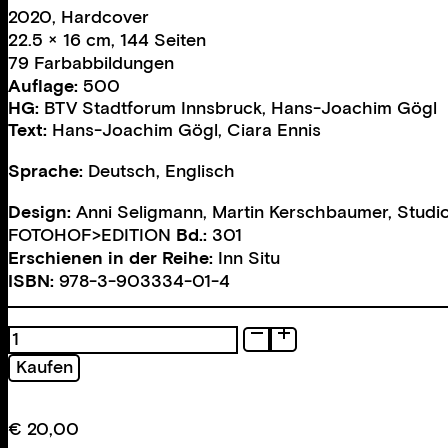
2020, Hardcover
22.5 × 16 cm, 144 Seiten
79 Farbabbildungen
Auflage:
500
HG:
BTV Stadtforum Innsbruck
,
Hans-Joachim Gögl
Text:
Hans-Joachim Gögl
,
Ciara Ennis
Sprache:
Deutsch, Englisch
Design:
Anni Seligmann
,
Martin Kerschbaumer
,
Studi
FOTOHOF>EDITION
Bd.:
301
Erschienen in der Reihe:
Inn Situ
ISBN:
978-3-903334-01-4
Wunderkammer
Menge
Kaufen
€
20,00