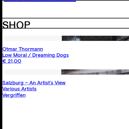
SHOP
Otmar Thormann
Low Moral / Dreaming Dogs
€
21,00
Salzburg – An Artist’s View
Various Artists
Vergriffen