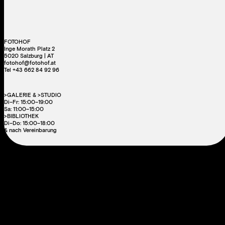
FOTOHOF
Inge Morath Platz 2
5020 Salzburg | AT
fotohof@fotohof.at
Tel +43 662 84 92 96
>GALERIE & >STUDIO
Di–Fr: 15:00–19:00
Sa: 11:00–15:00
>BIBLIOTHEK
Di–Do: 15:00–18:00
& nach Vereinbarung