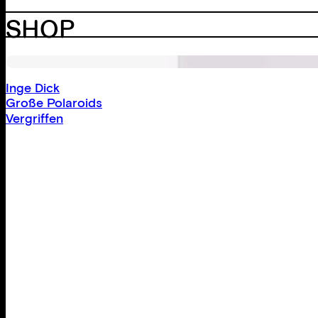
SHOP
Inge Dick
Große Polaroids
Vergriffen