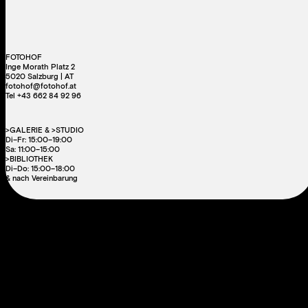
FOTOHOF
Inge Morath Platz 2
5020 Salzburg | AT
fotohof@fotohof.at
Tel +43 662 84 92 96
>GALERIE & >STUDIO
Di–Fr: 15:00–19:00
Sa: 11:00–15:00
>BIBLIOTHEK
Di–Do: 15:00–18:00
& nach Vereinbarung