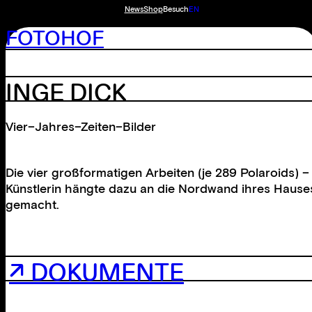
News
Shop
Besuch
EN
FOTOHOF
INGE DICK
Vier–Jahres–Zeiten–Bilder
Die vier großformatigen Arbeiten (je 289 Polaroid
Künstlerin hängte dazu an die Nordwand ihres Hauses
gemacht.
↗ DOKUMENTE