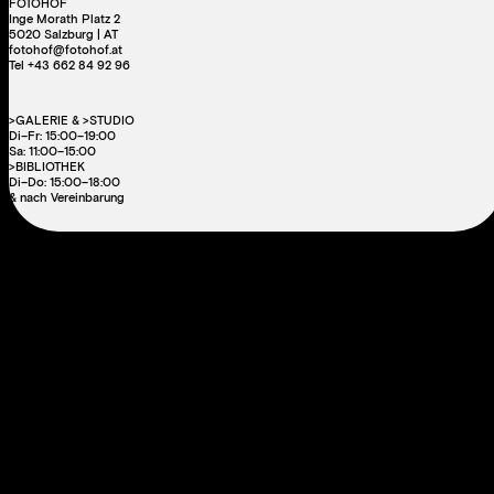
FOTOHOF
Inge Morath Platz 2
5020 Salzburg | AT
fotohof@fotohof.at
Tel +43 662 84 92 96
>GALERIE & >STUDIO
Di–Fr: 15:00–19:00
Sa: 11:00–15:00
>BIBLIOTHEK
Di–Do: 15:00–18:00
& nach Vereinbarung