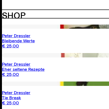
SHOP
Peter Dressler
Bleibende Werte
€
25,00
Peter Dressler
Eher seltene Rezepte
€
25,00
Peter Dressler
Tie Break
€
25,00