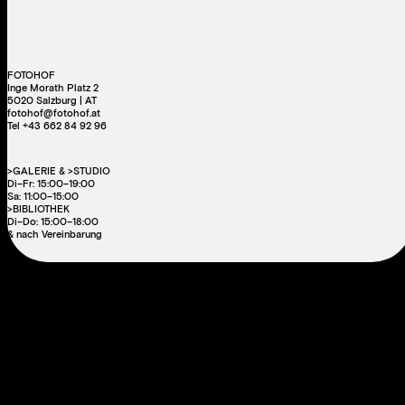
FOTOHOF
Inge Morath Platz 2
5020 Salzburg | AT
fotohof@fotohof.at
Tel +43 662 84 92 96
>GALERIE & >STUDIO
Di–Fr: 15:00–19:00
Sa: 11:00–15:00
>BIBLIOTHEK
Di–Do: 15:00–18:00
& nach Vereinbarung