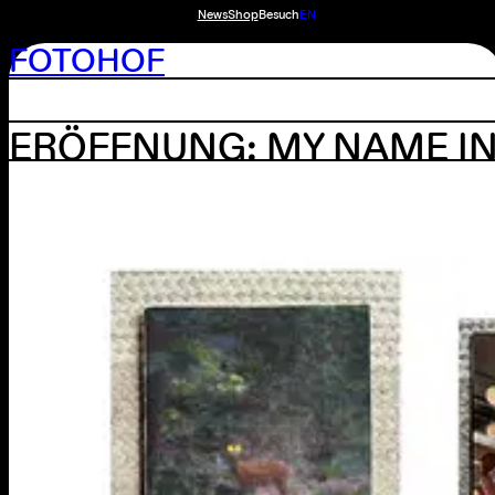
News
Shop
Besuch
EN
FOTOHOF
ERÖFFNUNG: MY NAME I