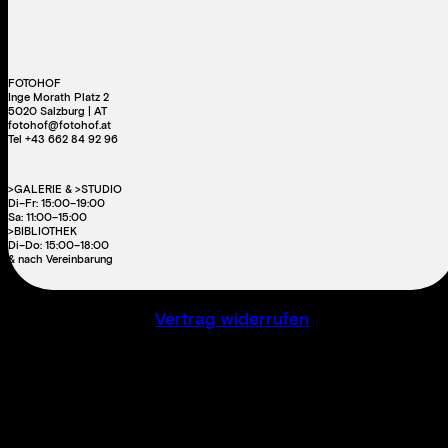
FOTOHOF
Inge Morath Platz 2
5020 Salzburg | AT
fotohof@fotohof.at
Tel +43 662 84 92 96
>GALERIE & >STUDIO
Di–Fr: 15:00–19:00
Sa: 11:00–15:00
>BIBLIOTHEK
Di–Do: 15:00–18:00
& nach Vereinbarung
Vertrag widerrufen