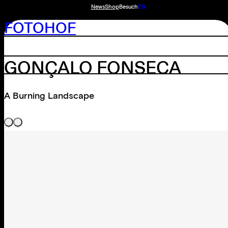
News
Shop
Besuch
EN
FOTOHOF
GONÇALO FONSECA
A Burning Landscape