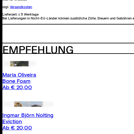
zzgl.
Versandkosten
Lieferzeit:
≤ 5 Werktage
Bei Lieferungen in Nicht-EU-Länder können zusätzliche Zölle, Steuern und Gebühren a
EMPFEHLUNG
Maria Oliveira
Bone Foam
Ab
€
20,00
Ingmar Björn Nolting
Eviction
Ab
€
20,00