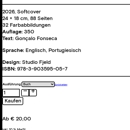
2026, Softcover
24 × 18 cm, 88 Seiten
32 Farbabbildungen
Auflage:
350
Text:
Gonçalo Fonseca
Sprache:
Englisch, Portugiesisch
Design:
Studio Fjeld
ISBN:
978-3-903595-05-7
Ausführung
Zurücksetzen
A
Burning
Kaufen
Landscape
Menge
Ab
€
20,00
inkl. 10 % MwSt.