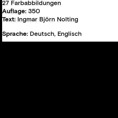
27 Farbabbildungen
Auflage:
350
Text:
Ingmar Björn Nolting
Sprache:
Deutsch, Englisch
Design:
Studio Fjeld
ISBN:
978-3-903595-07-1
Ausführung
Sprache
Zurücksetzen
Eviction
Menge
Kaufen