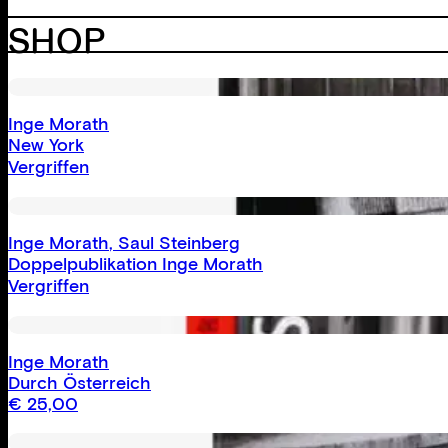
SHOP
Inge Morath
New York
Vergriffen
Inge Morath
,
Saul Steinberg
Doppelpublikation Inge Morath
Vergriffen
Inge Morath
Durch Österreich
€
25,00