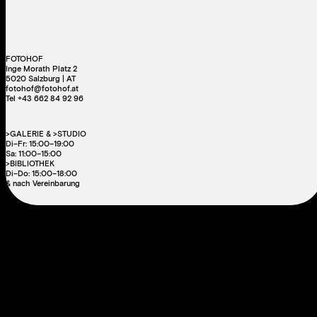
FOTOHOF
Inge Morath Platz 2
5020 Salzburg | AT
fotohof@fotohof.at
Tel +43 662 84 92 96
>GALERIE & >STUDIO
Di–Fr: 15:00–19:00
Sa: 11:00–15:00
>BIBLIOTHEK
Di–Do: 15:00–18:00
& nach Vereinbarung