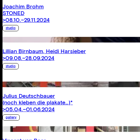
Joachim Brohm
STONED
>08.10.–29.11.2024
studio
Lillian Birnbaum
,
Heidi Harsieber
>09.08.–28.09.2024
studio
Julius Deutschbauer
(noch kleben die plakate…)*
>05.04.–01.06.2024
gallery