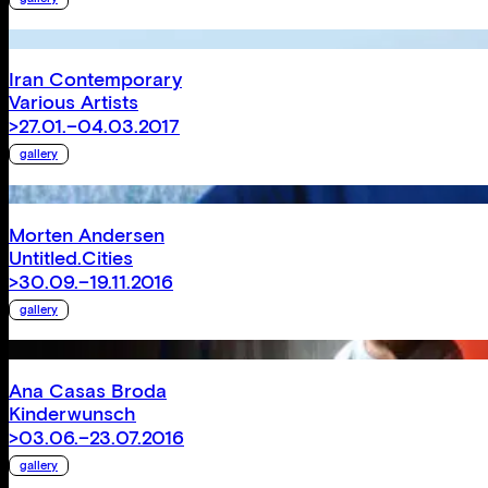
Iran Contemporary
Various Artists
>27.01.–04.03.2017
gallery
Morten Andersen
Untitled.Cities
>30.09.–19.11.2016
gallery
Ana Casas Broda
Kinderwunsch
>03.06.–23.07.2016
gallery