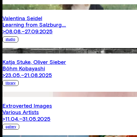
1992
1991
1990
Valentina Seidel
1989
Learning from Salzburg….
1988
>08.08.–27.09.2025
1987
studio
1986
1985
1984
Katja Stuke
,
Oliver Sieber
1983
Böhm Kobayashi
1982
>23.05.–21.08.2025
library
Extroverted Images
Various Artists
>11.04.–31.05.2025
gallery