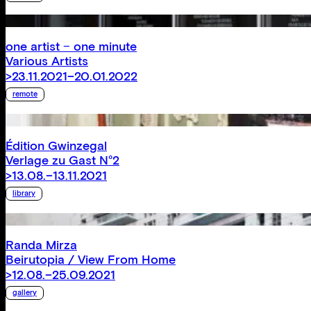
one artist − one minute
Various Artists
>23.11.2021–20.01.2022
remote
Édition Gwinzegal
Verlage zu Gast N°2
>13.08.–13.11.2021
library
Randa Mirza
Beirutopia / View From Home
>12.08.–25.09.2021
gallery