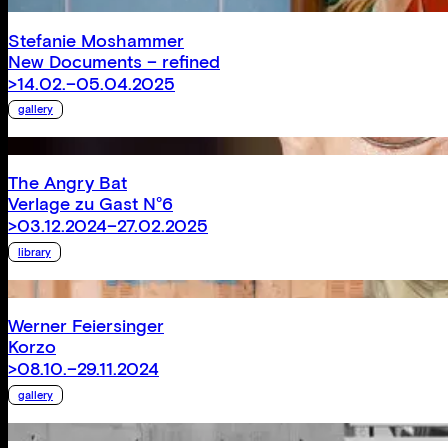
Stefanie Moshammer
New Documents – refined
>14.02.–05.04.2025
gallery
The Angry Bat
Verlage zu Gast N°6
>03.12.2024–27.02.2025
library
Werner Feiersinger
Korzo
>08.10.–29.11.2024
gallery