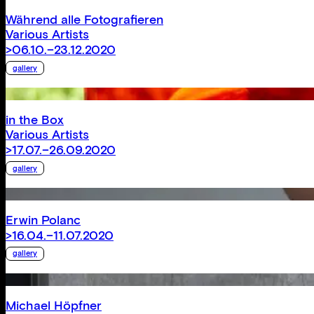
Während alle Fotografieren
Various Artists
>06.10.–23.12.2020
gallery
in the Box
Various Artists
>17.07.–26.09.2020
gallery
Erwin Polanc
>16.04.–11.07.2020
gallery
Michael Höpfner