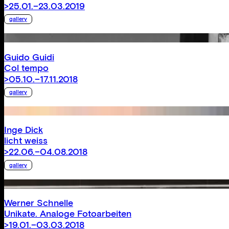
>25.01.–23.03.2019
gallery
Guido Guidi
Col tempo
>05.10.–17.11.2018
gallery
Inge Dick
licht weiss
>22.06.–04.08.2018
gallery
Werner Schnelle
Unikate. Analoge Fotoarbeiten
>19.01.–03.03.2018