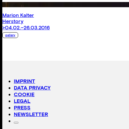
Marion Kalter
Herstory
>04.02.–26.03.2016
gallery
Nadja Bournonville
,
Kerstin Hamilton
,
Erik Viklund
Fotografie aus Schweden
>25.09.–14.11.2015
gallery
Cibulka / Frey
Various Artists
>19.07.–23.08.2015
gallery