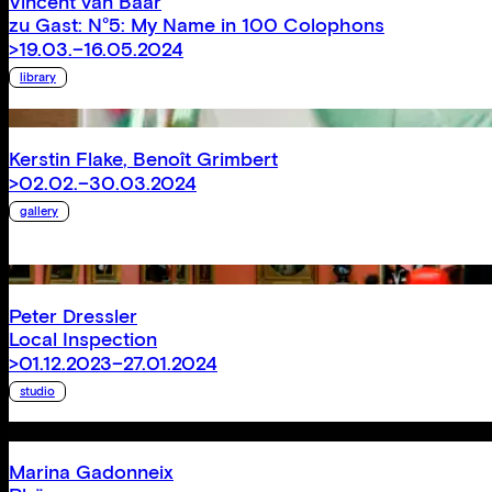
Vincent van Baar
zu Gast: N°5: My Name in 100 Colophons
>19.03.–16.05.2024
library
Kerstin Flake
,
Benoît Grimbert
>02.02.–30.03.2024
gallery
Peter Dressler
Local Inspection
>01.12.2023–27.01.2024
studio
Marina Gadonneix