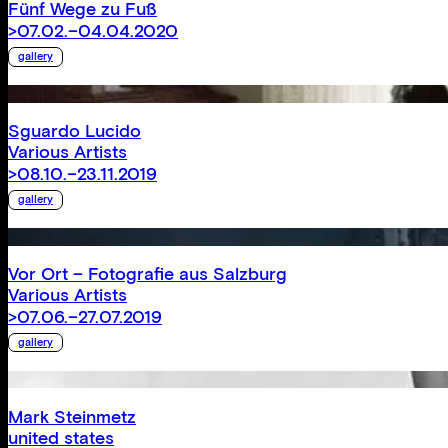
Fünf Wege zu Fuß
>07.02.–04.04.2020
gallery
Sguardo Lucido
Various Artists
>08.10.–23.11.2019
gallery
Vor Ort – Fotografie aus Salzburg
Various Artists
>07.06.–27.07.2019
gallery
Mark Steinmetz
united states