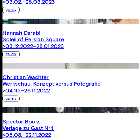
>03.02.–25.03.2023
gallery
Hannah Darabi
Soleil of Persian Square
>03.12.2022–28.01.2023
gallery
Christian Wachter
Werkschau: Konzept versus Fotografie
>04.10.–26.11.2022
gallery
Spector Books
Verlage zu Gast N°4
>05.08.–22.11.2022