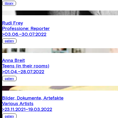
library
Rudi Frey
Professione: Reporter
>03.06.–30.07.2022
gallery
Anna Breit
Teens (in their rooms)
>01.04.–28.07.2022
gallery
Bilder, Dokumente, Artefakte
Various Artists
>23.11.2021–19.03.2022
gallery