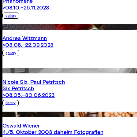
Phänomene
>08.10.–25.11.2023
gallery
Andrea Witzmann
>03.08.–22.09.2023
gallery
Nicole Six
,
Paul Petritsch
Six Petritsch
>08.05.–30.06.2023
library
Oswald Wiener
4./5. Oktober 2003 daheim Fotografien