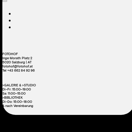
FOTOHOF
Inge Morath Platz 2
5020 Salzburg | AT
fotohof@fotohof.at
Tel +43 662 84 92 96
>GALERIE & >STUDIO
Di–Fr: 15:00–19:00
Sa: 11:00–15:00
>BIBLIOTHEK
Di–Do: 15:00–18:00
& nach Vereinbarung