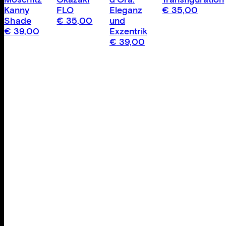
Kanny
FLO
Eleganz
€
35,00
Shade
€
35,00
und
€
39,00
Exzentrik
€
39,00