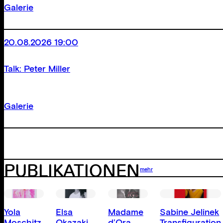
Galerie
20.08.2026 19:00
Talk: Peter Miller
Galerie
PUBLIKATIONEN
mehr
Yola
Elsa
Madame
Sabine Jelinek
Moschitz
Okazaki
d’Ora.
Transfiguration