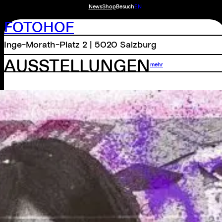
News
Shop
Besuch
EN
FOTOHOF
Inge-Morath-Platz 2 | 5020 Salzburg
AUSSTELLUNGEN
mehr