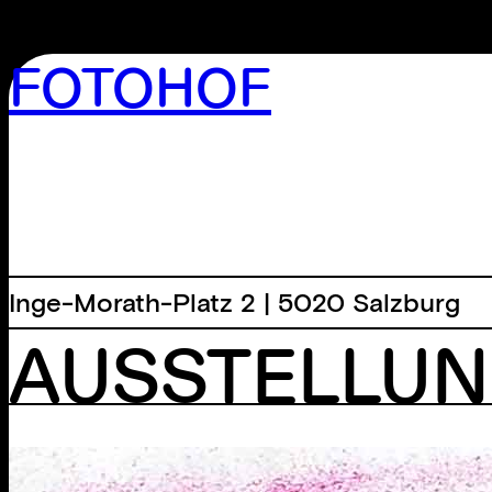
FOTOHOF
>GALERIE
>EDITION
>BIBLIOTHEK
>ARCHIV
>WORKSHOP
Inge-Morath-Platz 2 | 5020 Salzburg
AUSSTELLU