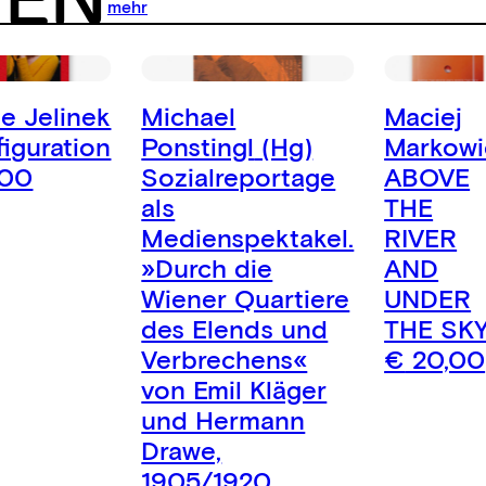
NEN
mehr
e Jelinek
Michael
Maciej
figuration
Ponstingl
(Hg)
Markowi
,00
Sozialreportage
ABOVE
als
THE
Medienspektakel.
RIVER
»Durch die
AND
Wiener Quartiere
UNDER
des Elends und
THE SK
Verbrechens«
€
20,00
von Emil Kläger
und Hermann
Drawe,
1905/1920