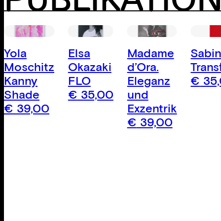
PUBLIKATIO
Yola
Elsa
Madame
Sabin
Moschitz
Okazaki
d’Ora.
Trans
Kanny
FLO
Eleganz
€
35
Shade
€
35,00
und
€
39,00
Exzentrik
€
39,00