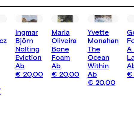
Ingmar
Maria
Yvette
G
cz
Björn
Oliveira
Monahan
F
Nolting
Bone
The
A
Eviction
Foam
Ocean
L
Ab
Ab
Within
A
€
20,00
€
20,00
Ab
€
€
20,00
Y